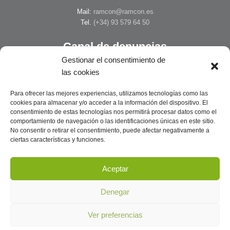
Mail:
ramcon@ramcon.es
Tel.
(+34) 93 579 64 50
Canal de denuncias
Gestionar el consentimiento de
Sistema interno de información y
las cookies
protección del informante.
Para ofrecer las mejores experiencias, utilizamos tecnologías como las
Acceder
cookies para almacenar y/o acceder a la información del dispositivo. El
consentimiento de estas tecnologías nos permitirá procesar datos como el
Bolsa de Empleo
comportamiento de navegación o las identificaciones únicas en este sitio.
No consentir o retirar el consentimiento, puede afectar negativamente a
ciertas características y funciones.
Estas interesado en trabajar con nosotros?
Facilítanos tu curriculum ahora.
Aceptar
Formulario
Denegar
Ver preferencias
Copyright 2026 © RAMCON, S.A -
Aviso Legal
-
Política de cookies
-