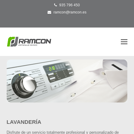
935 796 450
ramcon@ramcon.es
O
Mo
M
LAVANDERÍA
Disfrute de un servicio totalmente profesional y personalizado de