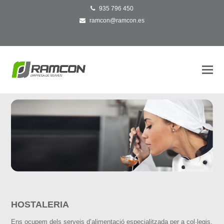
935 796 450
ramcon@ramcon.es
O
Mo
M
HOSTALERIA
Ens ocupem dels serveis d’alimentació especialitzada per a col·legis,