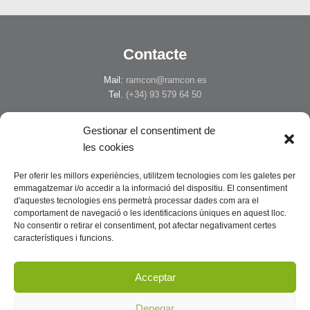
Contacte
Mail:
ramcon@ramcon.es
Tel.
(+34) 93 579 64 50
Canal de denúncies
Gestionar el consentiment de
les cookies
Sistema intern d'informació i protecció de l'informant.
Per oferir les millors experiències, utilitzem tecnologies com les galetes per
Accedir
emmagatzemar i/o accedir a la informació del dispositiu. El consentiment
d'aquestes tecnologies ens permetrà processar dades com ara el
Borsa d’ocupació
comportament de navegació o les identificacions úniques en aquest lloc.
No consentir o retirar el consentiment, pot afectar negativament certes
característiques i funcions.
Estàs interessat en treballar amb nosaltres?
Facilita'ns el teu currículum ara.
Acceptar
Formulari
Denegar